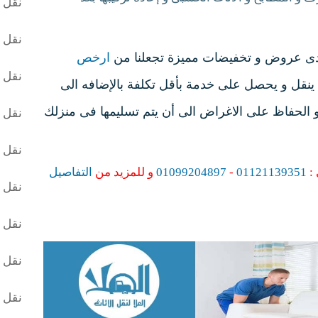
نقل ا
نقل ا
عادى عروض و تخفيضات مميزة تجعلنا من
ارخص
نقل ا
نقل و يحصل على خدمة بأقل تكلفة بالإضافه الى
ت و الحفاظ على الاغراض الى أن يتم تسليمها فى منزلك
نقل ا
نقل ا
 :
01121139351
-
01099204897
و للمزيد من
التفاصيل
نقل ا
نقل ا
نقل ا
نقل 